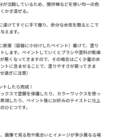
分が沈殿しているため、撹拌棒などを使い均一の色
よくかき混ぜる。
に浸けてすぐに手で握り、余分な水気を取るとこで
を与えます。
に直接（容器に小分けしたペイント）着けて、塗り
ントします。ペイントしていくとブラシや塗料が乾燥
びが悪くなってきますので、その場合はごく少量の水
イントに含ませることで、塗りやすさが戻ってきま
ませ過ぎに注意）
ントしたら完成！
ワックスで塗膜を保護したり、カラーワックスを使っ
を表現したり、ペイント後にお好みのテイストに仕上
のひとつです。
は、画像で見る色や風合いとイメージが多少異なる場