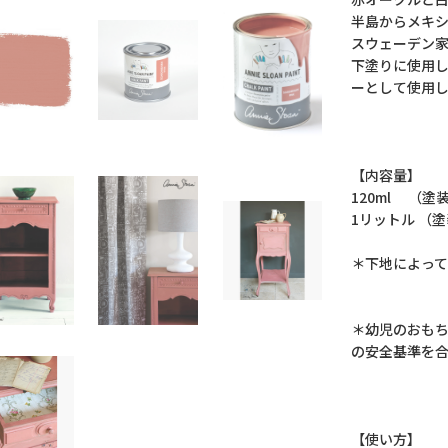
半島からメキ
スウェーデン
下塗りに使用
ーとして使用
【内容量】
120ml （塗
1リットル （
＊下地によっ
＊幼児のおも
の安全基準を
【使い方】