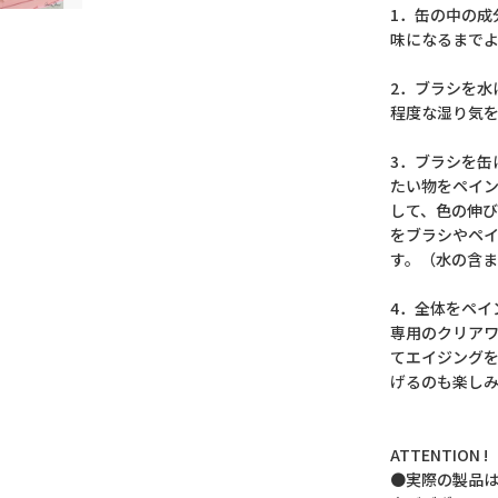
1．缶の中の成
味になるまで
2．ブラシを水
程度な湿り気
3．ブラシを缶
たい物をペイ
して、色の伸
をブラシやペ
す。（水の含
4．全体をペイ
専用のクリア
てエイジング
げるのも楽しみ
ATTENTION !
●実際の製品