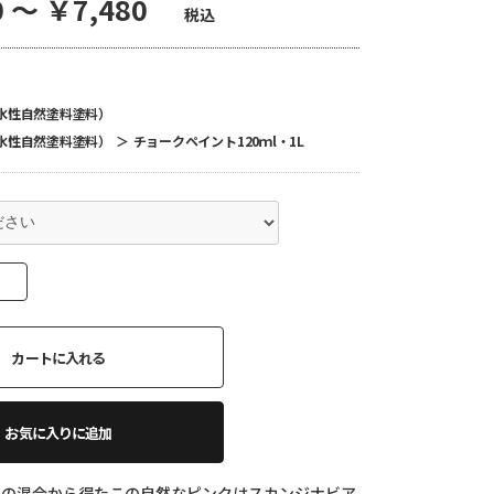
 ～ ￥7,480
税込
水性自然塗料塗料）
水性自然塗料塗料）
＞
チョークペイント120ｍl・1L
カートに入れる
お気に入りに追加
白の混合から得たこの自然なピンクはスカンジナビア