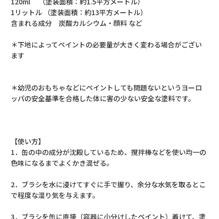
120ml （塗装面積：約1.5平方メートル）
1リットル （塗装面積：約13平方メートル）
含まれる成分 炭酸カルシウム・顔料 など
＊下地によってペイントの必要量が大きく変わる場合がござい
ます
＊幼児のおもちゃなどにペイントしても問題ないというヨーロ
ッパの安全基準を合格した体に害の少ない安全な塗料です。
【使い方】
1．缶の中の成分が沈殿しているため、撹拌棒などを使い均一の
色味になるまでよくかき混ぜる。
2．ブラシを水に浸けてすぐに手で握り、余分な水気を取るとこ
で程度な湿り気を与えます。
3．ブラシを缶に直接（容器に小分けしたペイント）着けて、塗