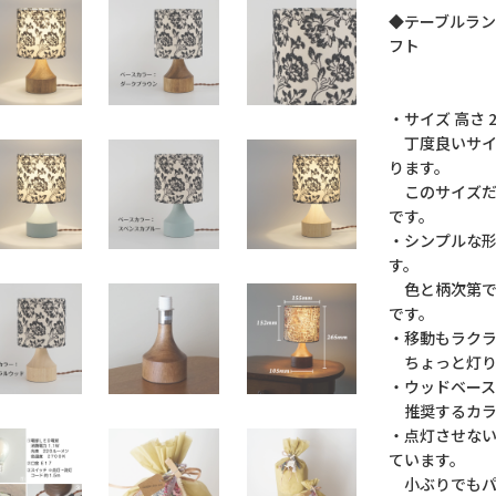
◆テーブルラン
フト
・サイズ 高さ 
丁度良いサイ
ります。
このサイズだ
です。
・シンプルな
す。
色と柄次第で
です。
・移動もラク
ちょっと灯り
・ウッドベー
推奨するカラ
・点灯させな
ています。
小ぶりでもパ