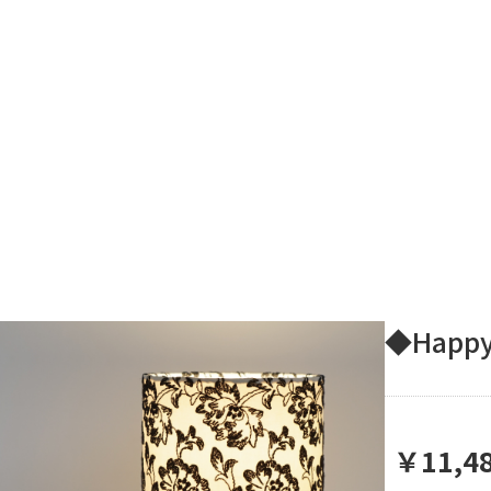
◆Happ
￥11,48