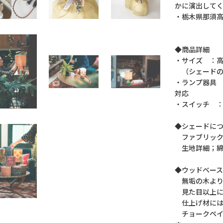
かに演出して
・栃木県那須高
◆商品詳細
・サイズ ：高さ
（シェードのみ
・ランプ器具 ：
対応
・スイッチ ：
◆シェードに
ファブリック
生地詳細；綿
◆ウッドベ
無垢の木より
見た目以上に
仕上げ材には、
チョークペイ