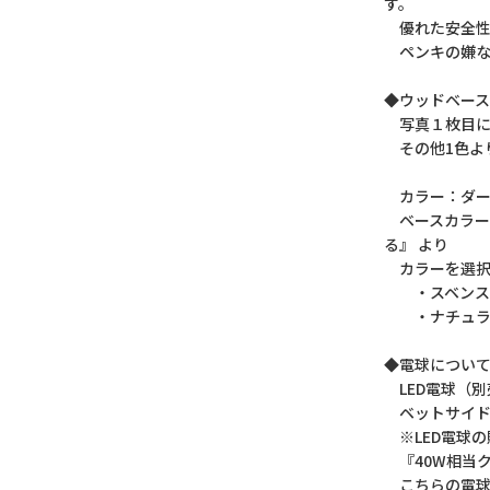
す。
優れた安全性
ペンキの嫌な
◆ウッドベー
写真１枚目に
その他1色よ
カラー：ダー
ベースカラー
る』 より
カラーを選択
・スベンス
・ナチュラ
◆電球につい
LED電球（別
ベットサイド
※LED電球の
『40W相当
こちらの電球