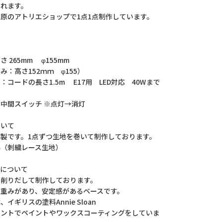
くれます。
原のアトリエショップで1点1点制作しています。
 265mm φ155mm
：高さ152ｍｍ φ155）
コードの長さ1.5m E17用 LED対応 40Wまで
中間スイッチ ※点灯→消灯
ついて
製です。1点ずつ生地を巻いて制作しております。
（刺繍レース生地）
ースについて
削りだして制作しております。
重みがあり、安定感があるベースです。
イギリスの塗料Annie Sloan
ントでペイントやワックスコーティングをしていま