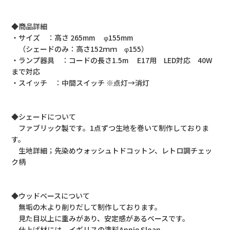
◆商品詳細
・サイズ ：高さ 265mm φ155mm
（シェードのみ：高さ152ｍｍ φ155）
・ランプ器具 ：コードの長さ1.5m E17用 LED対応 40W
まで対応
・スイッチ ：中間スイッチ ※点灯→消灯
◆シェードについて
ファブリック製です。1点ずつ生地を巻いて制作しておりま
す。
生地詳細；先染めウォッシュトドコットン、レトロ調チェッ
ク柄
◆ウッドベースについて
無垢の木より削りだして制作しております。
見た目以上に重みがあり、安定感があるベースです。
仕上げ材には、イギリスの塗料Annie Sloan