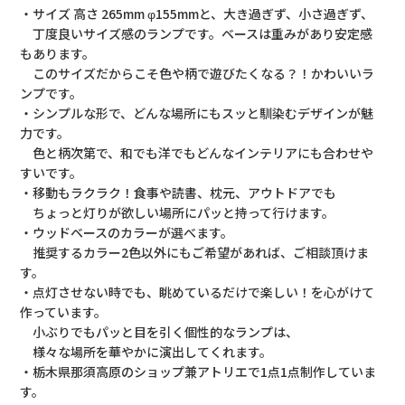
・サイズ 高さ 265mm φ155mmと、大き過ぎず、小さ過ぎず、
丁度良いサイズ感のランプです。ベースは重みがあり安定感
もあります。
このサイズだからこそ色や柄で遊びたくなる？！かわいいラ
ンプです。
・シンプルな形で、どんな場所にもスッと馴染むデザインが魅
力です。
色と柄次第で、和でも洋でもどんなインテリアにも合わせや
すいです。
・移動もラクラク！食事や読書、枕元、アウトドアでも
ちょっと灯りが欲しい場所にパッと持って行けます。
・ウッドベースのカラーが選べます。
推奨するカラー2色以外にもご希望があれば、ご相談頂けま
す。
・点灯させない時でも、眺めているだけで楽しい！を心がけて
作っています。
小ぶりでもパッと目を引く個性的なランプは、
様々な場所を華やかに演出してくれます。
・栃木県那須高原のショップ兼アトリエで1点1点制作していま
す。