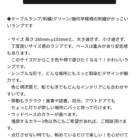
◆テーブルランプ/刺繍/グリーン/幾何学模様の刺繍がかっこい
いランプです
・サイズ 高さ 265mm φ155mmと、大き過ぎず、小さ過ぎず、
丁度良いサイズ感のランプです。ベースは重みがあり安定感
もあります。
このサイズだからこそ色や柄で遊びたくなる？！かわいいラ
ンプです。
・シンプルな形で、どんな場所にもスッと馴染むデザインが魅
力です。
色と柄次第で、和でも洋でもどんなインテリアにも合わせや
すいです。
・移動もラクラク！食事や読書、枕元、アウトドアでも
ちょっと灯りが欲しい場所にパッと持って行けます。
・ウッドベースのカラーが選べます。
推奨するカラー3色以外にもご希望があれば、ご相談頂けま
す。
・点灯させない時でも、眺めているだけで楽しい！を心がけて