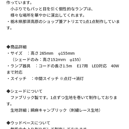
作っています。
小ぶりでもパッと目を引く個性的なランプは、
様々な場所を華やかに演出してくれます。
・栃木県那須高原のショップ兼アトリエで1点1点制作していま
す。
◆商品詳細
・サイズ ：高さ 265mm φ155mm
（シェードのみ：高さ152ｍｍ φ155）
・ランプ器具 ：コードの長さ1.5m E17用 LED対応 40W
まで対応
・スイッチ ：中間スイッチ ※点灯→消灯
◆シェードについて
ファブリック製です。1点ずつ生地を巻いて制作しておりま
す。
生地詳細；綿麻キャンブリック（刺繍レース生地）
◆ウッドベースについて
無垢の木より削りだして制作しております。